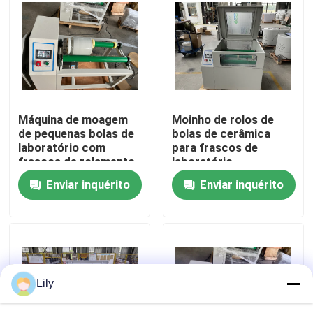
Fábrica
Controle de Qualidade
Máquina de moagem
Moinho de rolos de
Fale Conosco
de pequenas bolas de
bolas de cerâmica
laboratório com
para frascos de
frascos de rolamento
laboratório
notícias
de cerâmica para
Enviar inquérito
Enviar inquérito
moagem de nano pós
de teste de material
Moinho de bola planetário
de pigmento cerâmico
Moinho de bola do rolamento
Lily
moinho de bola do laboratório