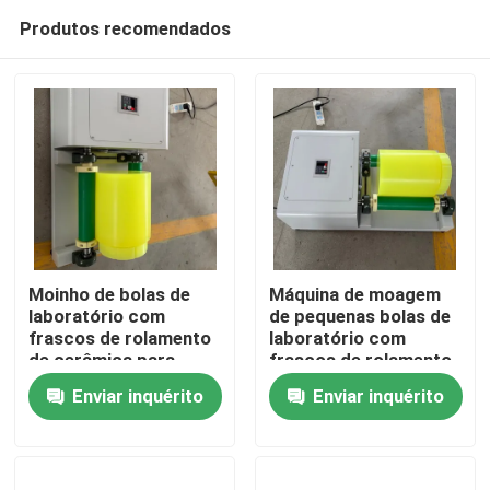
Produtos recomendados
Moinho de bolas de
Máquina de moagem
laboratório com
de pequenas bolas de
frascos de rolamento
laboratório com
Casa
de cerâmica para
frascos de rolamento
moagem seca e úmida
de cerâmica para
Enviar inquérito
Enviar inquérito
e saída de 1000
moagem de pó de
Produtos
malhas
material de bateria
LFP NMC Alta
produtividade
Quem Somos