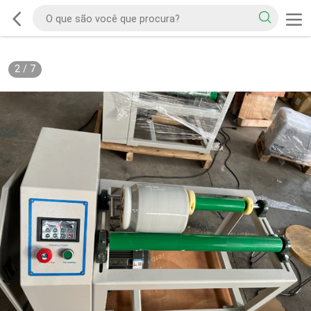
2
/
7