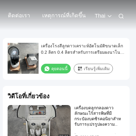
ติดต่อเรา
เหตุการณ์ที่เกิดขึ้น
Thai
เครื่องโรงสีลูกดาวเคราะห์อัตโนมัติขนาดเล็ก
0.2 ลิตร 0.4 ลิตรสำหรับการเตรียมผงนาโน
การวิจัยวัสดุขั้นสูง
คุยตอนนี้
เรียนรู้เพิ่มเติม
วิดีโอที่เกี่ยวข้อง
เครื่องบดลูกกลองดาว
ลักษณะไร้สารพิษที่มี
กระป๋องบดซิรคอนิยาสําห
รับการแปรรูปผงความ
บริสุทธิ์สูง
โรงงานลูกบอลดาวเคราะห์