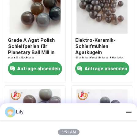
Fabrik Tour
Qualitätskontrolle
Grade A Agat Polish
Elektro-Keramik-
Schleifperlen für
Schleifmühlen
Planetary Ball Mill in
Agatkugeln
Kontakt
natürlichen
Schleifmühlen Meida
brasilianischen 1-
für das Labor
Anfrage absenden
Anfrage absenden
30mm
Planetarische
Nachrichten
Kugelmühle
Planetarische Ball-Mühle
Lily
Rollen-Ball-Mühle
3:51 AM
Laborballmühle