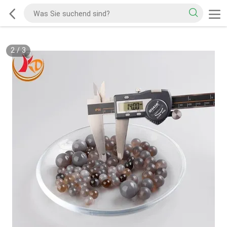
2
/
3