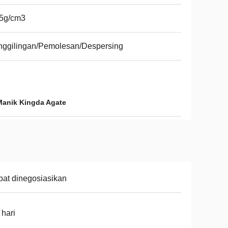
65g/cm3
nggilingan/Pemolesan/Despersing
Manik Kingda Agate
at dinegosiasikan
 hari