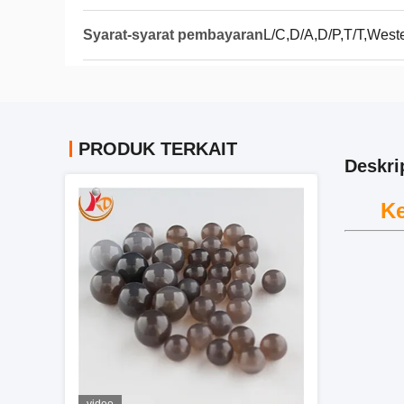
Syarat-syarat pembayaran
L/C,D/A,D/P,T/T,West
PRODUK TERKAIT
Deskri
Ke