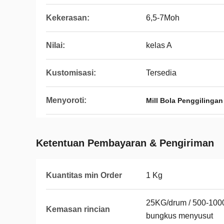
Kekerasan:
6,5-7Moh
Nilai:
kelas A
Kustomisasi:
Tersedia
Menyoroti:
Mill Bola Penggilinga
Ketentuan Pembayaran & Pengiriman
Kuantitas min Order
1 Kg
25KG/drum / 500-1000
Kemasan rincian
bungkus menyusut