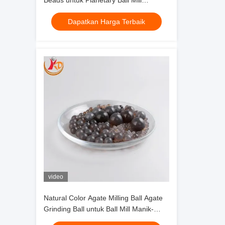
Beads untuk Planetary Ball Mill
Machine Moss Agate Sphere
Dapatkan Harga Terbaik
video
Natural Color Agate Milling Ball Agate
Grinding Ball untuk Ball Mill Manik-
manik Agate Merah