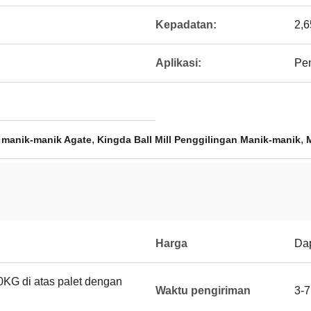
Kepadatan:
2,
Aplikasi:
Pe
,
,
n manik-manik Agate
Kingda Ball Mill Penggilingan Manik-manik
Harga
Dap
KG di atas palet dengan
Waktu pengiriman
3-7