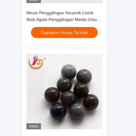
video
Mesin Penggilingan Keramik Listrik
Bola Agate Penggilingan Meida Untuk
Laboratorium Planetary Ball Mill
Dapatkan Harga Terbaik
video