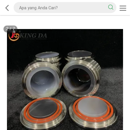
2
/
7