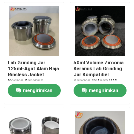
Lab Grinding Jar
50ml Volume Zirconia
125ml-Agat Alam Baja
Keramik Lab Grinding
Rinsless Jacket
Jar Kompatibel
Bagian Keramik
dengan Retsch PM
Kompatibel Retsch PM
Series untuk Keramik
mengirimkan
mengirimkan
Series untuk Keramik
Industri
Rumah
Industri
permintaan
permintaan
Produk
Tentang kita