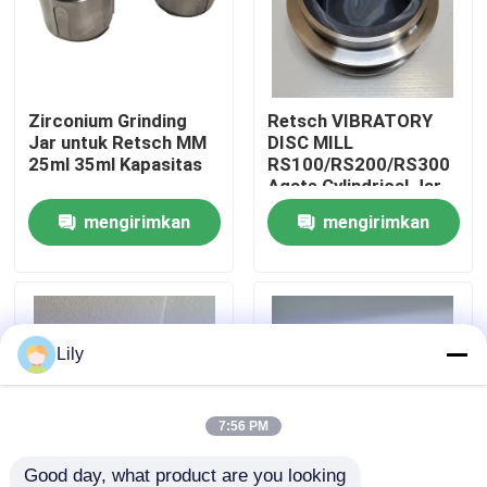
Wisata pabrik
Zirconium Grinding
Retsch VIBRATORY
Kontrol kualitas
Jar untuk Retsch MM
DISC MILL
25ml 35ml Kapasitas
RS100/RS200/RS300
Agate Cylindrical Jar
Hubungi kami
Dengan Kapasitas
mengirimkan
mengirimkan
50mL
permintaan
permintaan
Berita
pabrik bola planet
Lily
pabrik bola bergulir
7:56 PM
Pabrik Bola Lab
Good day, what product are you looking 