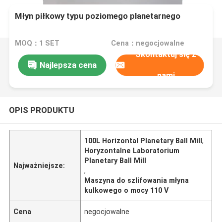
Młyn piłkowy typu poziomego planetarnego
MOQ：1 SET
Cena：negocjowalne
Skontaktuj się z
Najlepsza cena
nami
OPIS PRODUKTU
100L Horizontal Planetary Ball Mill
,
Horyzontalne Laboratorium
Planetary Ball Mill
Najważniejsze:
,
Maszyna do szlifowania młyna
kulkowego o mocy 110 V
Cena
negocjowalne