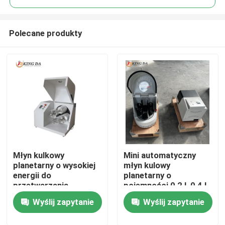
Polecane produkty
Młyn kulkowy
Mini automatyczny
Dom
planetarny o wysokiej
młyn kulowy
energii do
planetarny o
przetwarzania
pojemności 0,2 l, 0,4 l
Produkty
materiałów
do przygotowywania
Wyślij zapytanie
Wyślij zapytanie
laboratoryjnych do
nano proszków
szlifowania ultrafinego
Zaawansowane
O nas