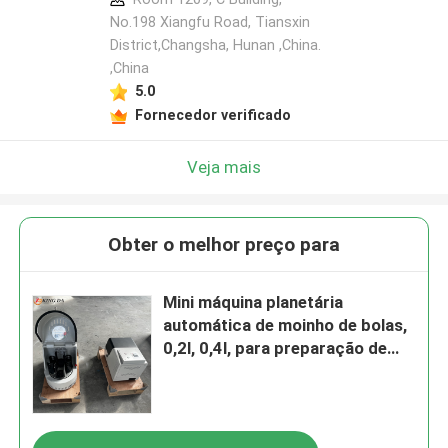
No.198 Xiangfu Road, Tiansxin
District,Changsha, Hunan ,China.
,China
5.0
Fornecedor verificado
Veja mais
Obter o melhor preço para
Mini máquina planetária
automática de moinho de bolas,
0,2l, 0,4l, para preparação de
nano pó, pesquisa avançada de
materiais