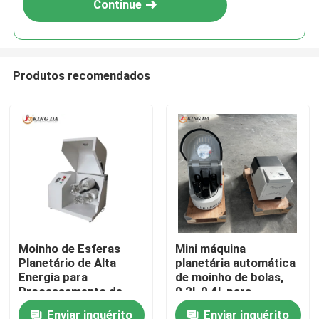
Continue
Produtos recomendados
Casa
Moinho de Esferas
Mini máquina
Planetário de Alta
planetária automática
Produtos
Energia para
de moinho de bolas,
Processamento de
0,2l, 0,4l, para
Materiais de
preparação de nano
Enviar inquérito
Enviar inquérito
Quem Somos