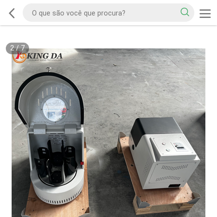
2
/
7