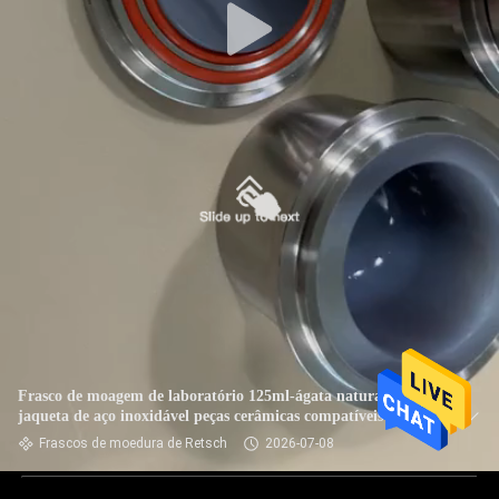
Frasco de moagem de laboratório 125ml-ágata natural
jaqueta de aço inoxidável peças cerâmicas compatíveis série
retsch pm para cerâmica industrial
Frascos de moedura de Retsch
2026-07-08