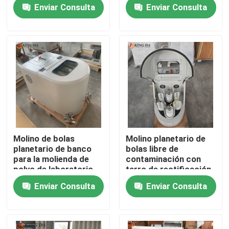
materiales de
polvo Investigación
Enviar Consulta
Enviar Consulta
laboratorio de
avanzada de
molienda de polvo
materiales
Visita a la fábrica
ultra fino
Control de Calidad
Contacto
noticias
Molino de bolas
Molino planetario de
planetario de banco
bolas libre de
Molino de bola planetario
para la molienda de
contaminación con
polvo de laboratorio
tarro de rectificación
universitario y la
de zirconio para el
Enviar Consulta
Enviar Consulta
investigación
procesamiento de
Molino de bola de balanceo
científica
polvo de alta pureza
molino de bola del laboratorio