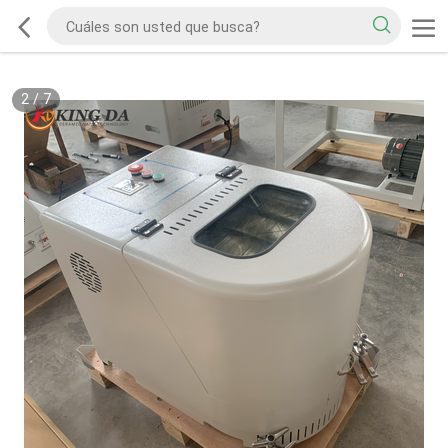
2
/
7