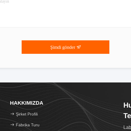
Şimdi gönder
HAKKIMIZDA
H
Şirket Profili
Te
Fabrika Turu
Lab