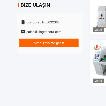
BIZE ULAŞIN
86--86-731-85632366
video
sales@kingdacera.com
Şimdi iletişime geçin
video