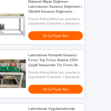
Makaralı Bilyalı Değirmen
Laboratuvarı Kavanoz Değirmeni /
Silindirli Kavanoz Değirmeni
Makinesi Silindirli Bilyalı Değirmen
ProdJar Rolling Milluct adı: yuvarlak top
/ Küçük Haddehane
değirmen
Uygulanabilir Endüstriler: Laboratuvar
Araştırması
En İyi Fiyatı Alın
Laboratuvar Kompakt Kavanoz
Fırıncı Top Fırıncı Makine 220V
Çeşitli İstasyonlar Toz Fırıncı ile
Rollu Top Fırıncı
ProdJar Rolling Milluct adı: yuvarlak top
değirmen
Uygulanabilir Endüstriler: Laboratuvar
Araştırması
En İyi Fiyatı Alın
Laboratuvar Uygulamalarında