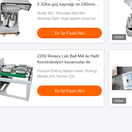
0.32kw güç kaynağı ve 180mm
disk çapı ile
Model NO.: Planetary Ball Mill
Working Style: High-speed universal
En İyi Fiyatı Alın
video
220V Rotary Lab Ball Mill ile Hafif
Konstrüksiyon kavanozlar ile
ProdJar Rolling Milluct name: Rolling
ball Mill
Menşe yeri: Hunan, Çin
En İyi Fiyatı Alın
video