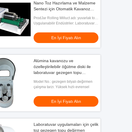
Nano Toz Hazırlama ve Malzeme
Sentezi için Otomatik Kavanoz
Değirmeni
ProdJar Rolling Milluct adı: yuvarlak top
değirmen
Uygulanabilir Endüstriler: Laboratuvar
Araştırması
En İyi Fiyatı Alın
Alümina kavanozu ve
özelleştirilebilir öğütme diski ile
laboratuvar gezegen topu
değirmen makinesi
Model No.: gezegen bilyalı değirmen
çalışma tarzı: Yüksek hızlı evrensel
En İyi Fiyatı Alın
Laboratuvar uygulamaları için çelik
toz gezegen topu değirmen