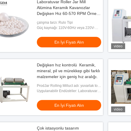
Laboratuvar Roller Jar Mill
Alümina Keramik Kavanozlar
Değişken Hız 60-570 RPM Örnek
hazırlama için ıslak kuru öğütme
çalışma tarzı: Rulo Tipi
ekipmanları
Güç kaynağı: 110V-60Hz veya 220V-
50Hz
En İyi Fiyatı Alın
video
Değişken hız kontrolü ️ Keramik,
mineral, pil ve mürekkep gibi farklı
malzemeler için geniş hız aralığı.
ProdJar Rolling Milluct adı: yuvarlak top
değirmen
Uygulanabilir Endüstriler: Laboratuvar
Araştırması
En İyi Fiyatı Alın
video
Çok istasyonlu tasarım