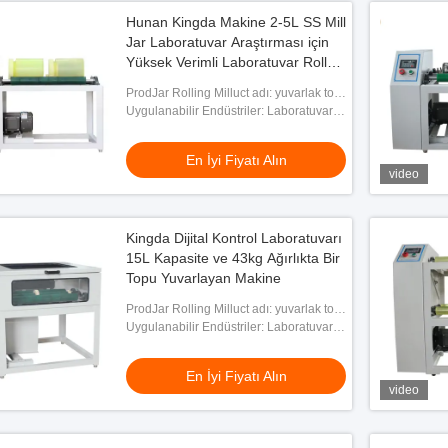
Hunan Kingda Makine 2-5L SS Mill
Jar Laboratuvar Araştırması için
Yüksek Verimli Laboratuvar Rollu
Top Mühür Makinesi
ProdJar Rolling Milluct adı: yuvarlak top
değirmen
Uygulanabilir Endüstriler: Laboratuvar
Araştırması
En İyi Fiyatı Alın
video
Kingda Dijital Kontrol Laboratuvarı
15L Kapasite ve 43kg Ağırlıkta Bir
Topu Yuvarlayan Makine
ProdJar Rolling Milluct adı: yuvarlak top
değirmen
Uygulanabilir Endüstriler: Laboratuvar
Araştırması
En İyi Fiyatı Alın
video