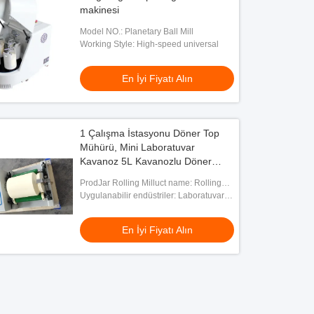
makinesi
Model NO.: Planetary Ball Mill
Working Style: High-speed universal
En İyi Fiyatı Alın
1 Çalışma İstasyonu Döner Top
Mühürü, Mini Laboratuvar
Kavanoz 5L Kavanozlu Döner
Mühürü
ProdJar Rolling Milluct name: Rolling
ball Mill
Uygulanabilir endüstriler: Laboratuvar
Araştırması
En İyi Fiyatı Alın