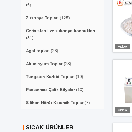
(6)
Zirkonya Topları
(125)
Ceria stabilize zirkonya boncukları
(31)
video
Agat topları
(26)
Alüminyum Toplar
(23)
Tungsten Karbid Topları
(10)
Paslanmaz Çelik Bilyeler
(10)
Silikon Nitrür Keramik Toplar
(7)
video
SICAK ÜRÜNLER