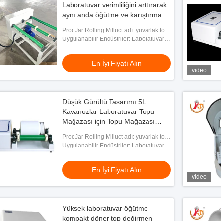
Laboratuvar verimliliğini arttırarak
aynı anda öğütme ve karıştırma
için 2/4/6 istasyonu destekler.
ProdJar Rolling Milluct adı: yuvarlak top
değirmen
Uygulanabilir Endüstriler: Laboratuvar
Araştırması
En İyi Fiyatı Alın
video
Düşük Gürültü Tasarımı 5L
Kavanozlar Laboratuvar Topu
Mağazası için Topu Mağazası
Çıkış Boyutu 1000 Mesh
ProdJar Rolling Milluct adı: yuvarlak top
değirmen
Uygulanabilir Endüstriler: Laboratuvar
üm kontrolü ile kavanoz
Araştırması
ğirmen Laboratuvar
En İyi Fiyatı Alın
ki tekerlekli ve 5-20L
video
yi Fiyatı Alın
ozu
Yüksek laboratuvar öğütme
kompakt döner top değirmen