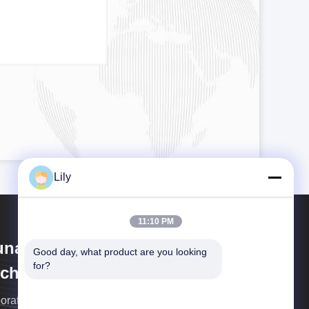
Lily
11:10 PM
unan Jingshengda Ceramic
Good day, what product are you looking 
for?
chnology Co., Ltd
oratuvar top değirmen, gezegen değirmen, kavanoz