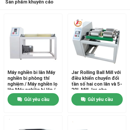
Sản phẩm khuyến cáo
Máy nghiền bi lăn Máy
Jar Rolling Ball Mill với
nghiền bi phòng thí
điều khiển chuyển đổi
nghiệm / Máy nghiền lọ
tần số hai con lăn và 5-
lăn Máy nghiền bi lăn /
20L Mill Jar cho
Nhà
Máy cán nhỏ
nghiên cứu trong
Gửi yêu cầu
Gửi yêu cầu
phòng thí nghiệm
Sản phẩm
Về chúng tôi