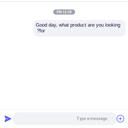
12:38 PM
Good day, what product are you looking 
for?
50 مل حجم الزركونيا السيراميك المختبر طحن جرة متوافقة مع
Retsch PM سلسلة للسيراميك الصناعي
أوعية ريتش للطحن
2026-07-08