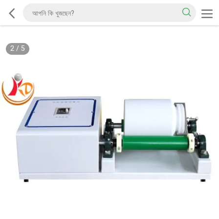
2
/
5