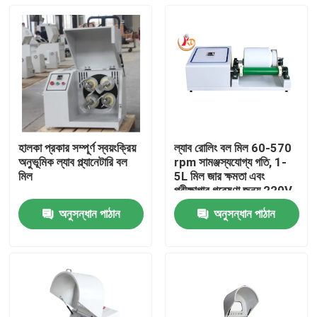
হালকা প্রকার সম্পূর্ণ স্বয়ংক্রিয়
ল্যাব রোলিং বল মিল 60-570
অনুভূমিক ল্যাব প্ল্যানেটারি বল
rpm সামঞ্জস্যযোগ্য গতি, 1-
মিল
5L মিল জার ক্ষমতা এবং
পরীক্ষাগার গবেষণা জন্য 220V
বা 110V পাওয়ার সাপ্লাই
অনুসন্ধান পাঠান
অনুসন্ধান পাঠান
বাড়ি
পণ্য
আমাদের সম্পর্কে