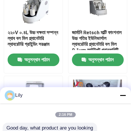
কারখানা ভ্রমণ
২২০V ০.৪L উচ্চ দক্ষতা সম্পন্ন
জার্মানি Retsch মাল্টি ফাংশনাল
মান নিয়ন্ত্রণ
ল্যাব বল মিল প্ল্যানেটারি
উচ্চ গতির ইউনিভার্সাল
ল্যাবরেটরি গ্রাইন্ডিং সরঞ্জাম
ল্যাবরেটরি প্ল্যানেটারি বল মিল
0.1um আউটপুট গ্রানুলারিটি
আমাদের সাথে যোগাযোগ করুন
সঙ্গে
অনুসন্ধান পাঠান
অনুসন্ধান পাঠান
খবর
গ্রহের বল কল
Lily
রোলিং বল মিল
2:16 PM
ল্যাব বল মিল
Good day, what product are you looking 