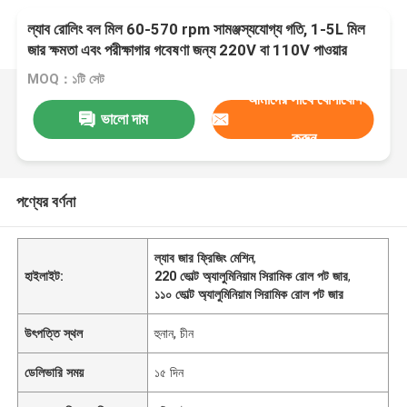
ল্যাব রোলিং বল মিল 60-570 rpm সামঞ্জস্যযোগ্য গতি, 1-5L মিল
জার ক্ষমতা এবং পরীক্ষাগার গবেষণা জন্য 220V বা 110V পাওয়ার
সাপ্লাই
MOQ：১টি সেট
আমাদের সাথে যোগাযোগ
ভালো দাম
করুন
পণ্যের বর্ণনা
ল্যাব জার ফ্রিজিং মেশিন
,
হাইলাইট:
220 ভোল্ট অ্যালুমিনিয়াম সিরামিক রোল পট জার
,
১১০ ভোল্ট অ্যালুমিনিয়াম সিরামিক রোল পট জার
উৎপত্তি স্থল
হুনান, চীন
ডেলিভারি সময়
১৫ দিন