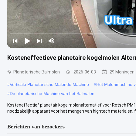
Kosteneffectieve planetaire kogelmolen Alte
Planetarische Balmolen
2026-06-03
29 Meningen
#
Verticale Planetarische Malende Machine
#
Het Malenmachine v
#
De planetarische Machine van het Balmalen
Kosteneffectief planetair kogelmolenalternatief voor Retsch PM1
noodzakelijk apparaat voor het mengen van hightech materialen, fi
Berichten van bezoekers