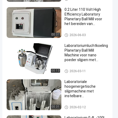
0.2 Liter 110 Volt High
Efficiency Laboratory
Planetary Ball Mill voor
het bereiden van
nanopowder
Planetarische Balmolen
00:37
2026-06-03
Laboratoriumluchtkoeling
Planetary Ball Mill
Machine voor nano
poeder slijpen met
optionele Zirconia potten
Planetarische Balmolen
00:13
2026-03-11
Laboratoriale
hoogenergetische
slijpmachine met
instelbare
snelheidsregeling
Planetarische Balmolen
00:31
2026-02-12
Laboratorium 0 4L -100L