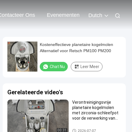
Contacteer Ons
Evenementen
Dutch
Kosteneffectieve planetaire kogelmolen
Alternatief voor Retsch PM100 PM200
Chat Nu
Leer Meer
Gerelateerde video's
Verontreinigingsvrije
planetaire kogelmolen
met zirconia-schleefpot
voor de verwerking van
hoogzuiver poeder
Planetarische Balmolen
00:31
2026-07-07