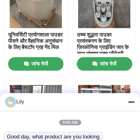
फैक्टरी यात्रा
यूनिवर्सिटी प्रयोगशाला पाउडर
उच्च शुद्धता पाउडर
गुणवत्ता नियंत्रण
पीसने और वैज्ञानिक अनुसंधान
प्रसंस्करण के लिए
के लिए बेंचटॉप ग्रह गेंद मिल
ज़िरकोनिया ग्राइंडिंग जार के
साथ संदूषण मुक्त प्लैनेटरी
हमसे संपर्क करें
बॉल मिल
जांच भेजें
जांच भेजें
समाचार
ग्रहों की गेंद मिल
Lily
रोलिंग बॉल मिल
9:05 AM
लैब बॉल मिल
Good day, what product are you looking 