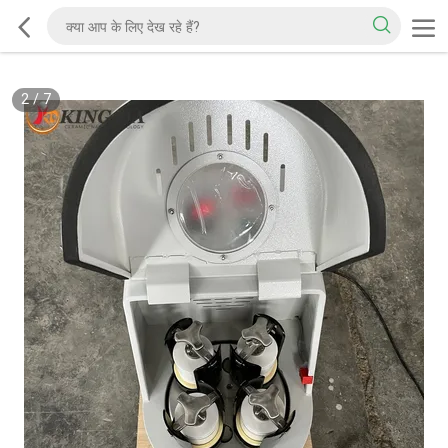
2
/
7