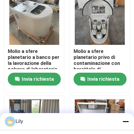
Fatory Tour
Controllo di qualità
Molio a sfere
Molio a sfere
Contattaci
planetario a banco per
planetario privo di
la lavorazione della
contaminazione con
polvere di laboratorio
barattolo di
notizie
universitario e la
macinazione in
Invia richiesta
Invia richiesta
ricerca scientifica
zirconio per la
lavorazione di polveri
Mulino a palle planetario
di alta purezza
Mulino di sfera di controllo
Lily
mulino a palle del laboratorio