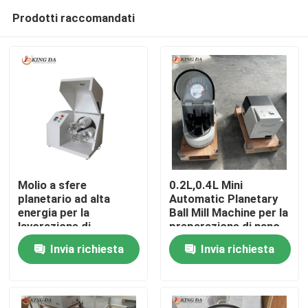
Prodotti raccomandati
Molio a sfere
0.2L,0.4L Mini
planetario ad alta
Automatic Planetary
energia per la
Ball Mill Machine per la
Casa
lavorazione di
preparazione di nano
materiali di
polvere Ricerca
Invia richiesta
Invia richiesta
laboratorio per la
avanzata di materiali
Prodotti
macinazione di polveri
ultrafine
Chi siamo