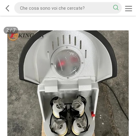
2
/
7