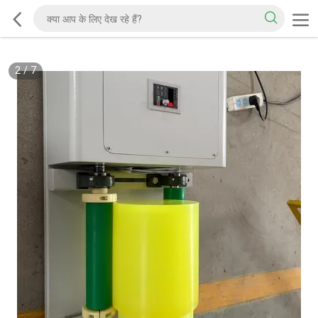
2
/
7