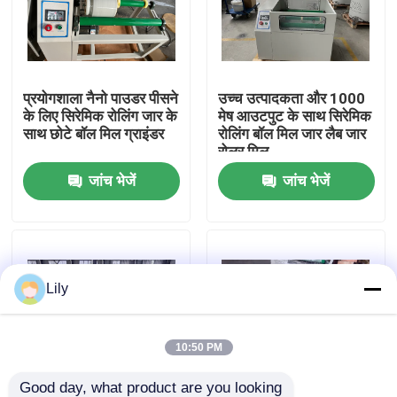
फैक्टरी यात्रा
प्रयोगशाला नैनो पाउडर पीसने
उच्च उत्पादकता और 1000
गुणवत्ता नियंत्रण
के लिए सिरेमिक रोलिंग जार के
मेष आउटपुट के साथ सिरेमिक
साथ छोटे बॉल मिल ग्राइंडर
रोलिंग बॉल मिल जार लैब जार
रोलर मिल
हमसे संपर्क करें
जांच भेजें
जांच भेजें
समाचार
ग्रहों की गेंद मिल
Lily
रोलिंग बॉल मिल
10:50 PM
लैब बॉल मिल
Good day, what product are you looking 