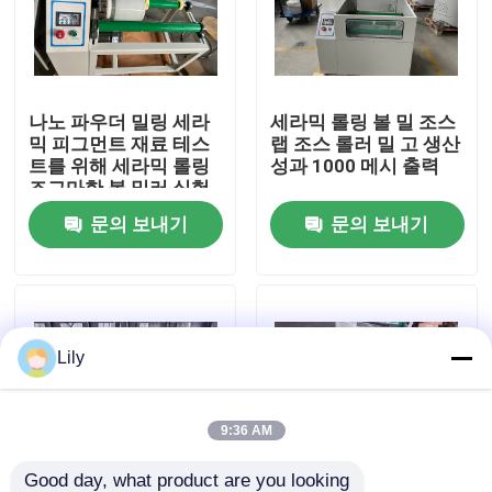
공장 투어
나노 파우더 밀링 세라
세라믹 롤링 볼 밀 조스
품질 관리
믹 피그먼트 재료 테스
랩 조스 롤러 밀 고 생산
트를 위해 세라믹 롤링
성과 1000 메시 출력
조그마한 볼 밀러 실험
연락처
실
문의 보내기
문의 보내기
뉴스
유성식 볼 밀
Lily
롤링볼 공장
9:36 AM
실험실 볼 밀
Good day, what product are you looking 