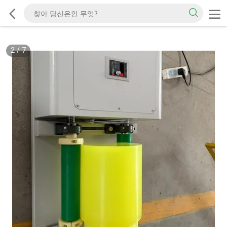
2
/
7