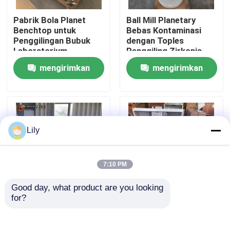
Pabrik Bola Planet
Ball Mill Planetary
Wisata pabrik
Benchtop untuk
Bebas Kontaminasi
Penggilingan Bubuk
dengan Toples
Laboratorium
Penggiling Zirkonia
Universitas dan
untuk Pemrosesan
Kontrol kualitas
mengirimkan
mengirimkan
Penelitian Ilmiah
Bubuk Kemurnian
Tinggi
permintaan
permintaan
Hubungi kami
Berita
Lily
pabrik bola planet
7:10 PM
Good day, what product are you looking 
pabrik bola bergulir
for?
Pabrik Bola
Planet tipe tanah
Laboratorium 0,4L-
penggiling kecil bola
40L Mesin Pabrik Bola
Mill 360 derajat
Pabrik Bola Lab