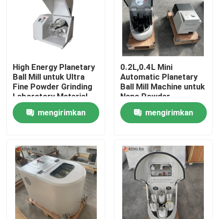
High Energy Planetary
0.2L,0.4L Mini
Ball Mill untuk Ultra
Automatic Planetary
Fine Powder Grinding
Ball Mill Machine untuk
Laboratory Material
Nano Powder
Processing
Preparation Penelitian
mengirimkan
mengirimkan
Bahan Lanjutan
permintaan
permintaan
Rumah
Produk
Tentang kita