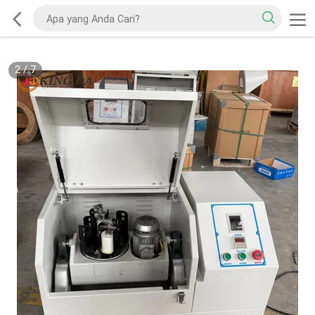
2
/
7