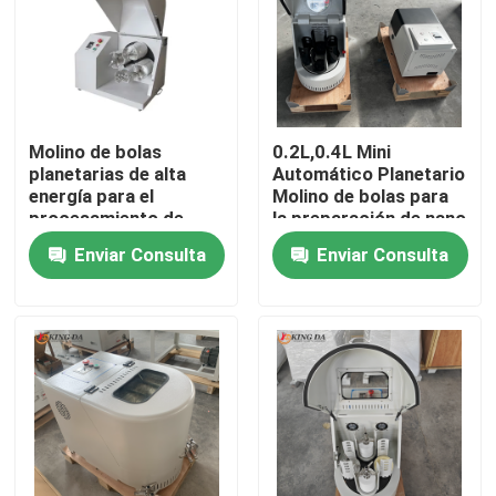
Molino de bolas
0.2L,0.4L Mini
planetarias de alta
Automático Planetario
energía para el
Molino de bolas para
procesamiento de
la preparación de nano
materiales de
polvo Investigación
Enviar Consulta
Enviar Consulta
laboratorio de
avanzada de
molienda de polvo
materiales
ultra fino
Inicio
Productos
Sobre nosotros