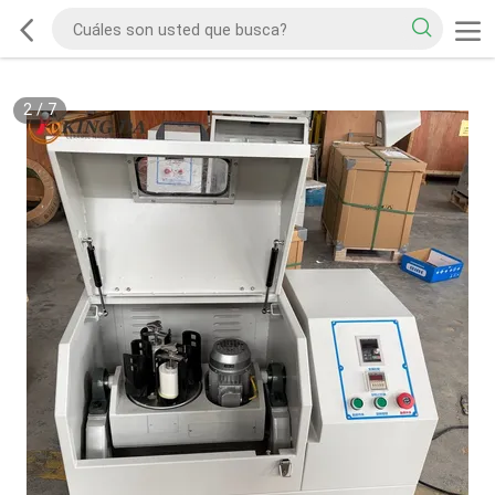
2
/
7