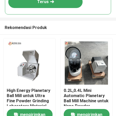
Terus
Rekomendasi Produk
Rumah
High Energy Planetary
0.2L,0.4L Mini
Ball Mill untuk Ultra
Automatic Planetary
Produk
Fine Powder Grinding
Ball Mill Machine untuk
Laboratory Material
Nano Powder
Processing
Preparation Penelitian
mengirimkan
mengirimkan
Tentang kita