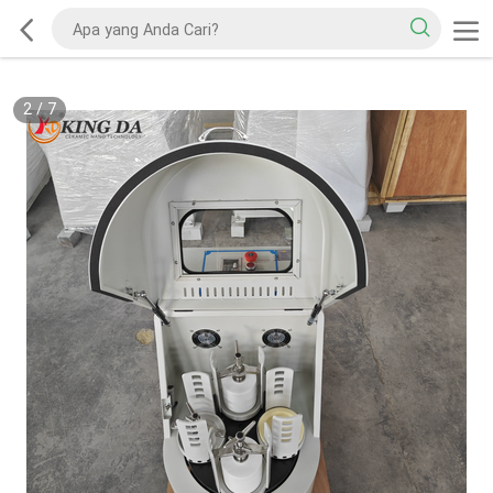
2
/
7