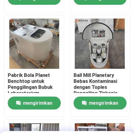
Bahan Lanjutan
permintaan
permintaan
Wisata pabrik
Kontrol kualitas
Hubungi kami
Berita
Pabrik Bola Planet
Ball Mill Planetary
Benchtop untuk
Bebas Kontaminasi
Penggilingan Bubuk
dengan Toples
pabrik bola planet
Laboratorium
Penggiling Zirkonia
Universitas dan
untuk Pemrosesan
mengirimkan
mengirimkan
Penelitian Ilmiah
Bubuk Kemurnian
Tinggi
pabrik bola bergulir
permintaan
permintaan
Pabrik Bola Lab