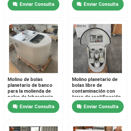
materiales de
polvo Investigación
Enviar Consulta
Enviar Consulta
laboratorio de
avanzada de
molienda de polvo
materiales
Visita a la fábrica
ultra fino
Control de Calidad
Contacto
noticias
Molino de bolas
Molino planetario de
planetario de banco
bolas libre de
Molino de bola planetario
para la molienda de
contaminación con
polvo de laboratorio
tarro de rectificación
universitario y la
de zirconio para el
Enviar Consulta
Enviar Consulta
investigación
procesamiento de
Molino de bola de balanceo
científica
polvo de alta pureza
molino de bola del laboratorio