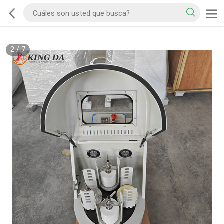
2
/
7