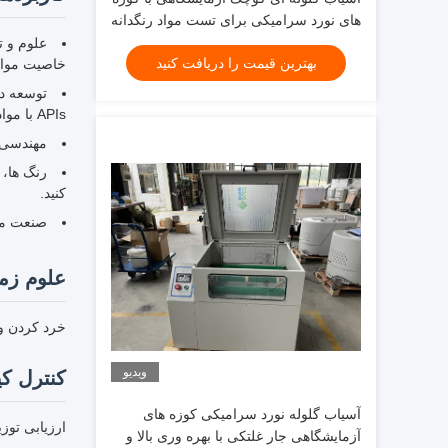
های نورد سرامیکی برای تست مواد رنگدانه
سرامیکی آسیاب نانو پودر
علوم و ت
بهترین قیمت را دریافت کنید
خاصیت مواد 
توسعه دا
APIs با مواد کمک کننده.
مهندسی ش
رنگ ها، 
کنید.
صنعت موا
علوم زم
خرد کردن و
ویدیو
کنترل ک
آسیاب گلوله نورد سرامیکی کوزه های
ارزیابی توز
آزمایشگاهی جار غلتکی با بهره وری بالا و