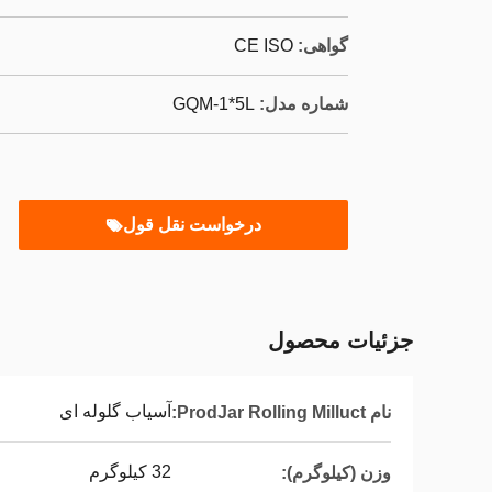
گواهی:
CE ISO
شماره مدل:
GQM-1*5L
درخواست نقل قول
جزئیات محصول
آسیاب گلوله ای
نام ProdJar Rolling Milluct:
32 کیلوگرم
وزن (کیلوگرم):