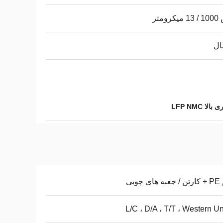
رومتر
 LFP NMC
ی چوبی
L/C ، D/A ، T/T ، Western U