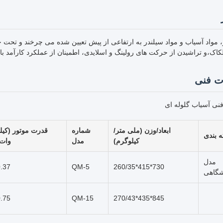
 مواد آسیاب و مواد سیلندر به ارتفاعی از پیش تعیین شده می چرخند و تحت جاذ
ک،و تراشیدن از حرکت های رولینگ و اسلایدی، اطمینان از عملکرد کارآمد با 
 فنی
فنی آسیاب گلوله ای
ابعاد/وزن (ملی متر/
شماره
قدرت موتور (کیل
 بندی
کیلوگرم)
مدل
وات)
مدل
.37
QM-5
730*415*260/35
شگاهی
.75
QM-15
845*435*270/43