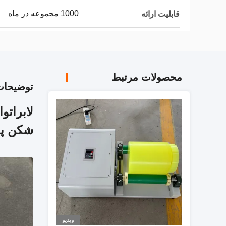
1000 مجموعه در ماه
قابلیت ارائه
محصولات مرتبط
توضیحا
لابرات
شکن پودر LFP NMC به
ویدیو