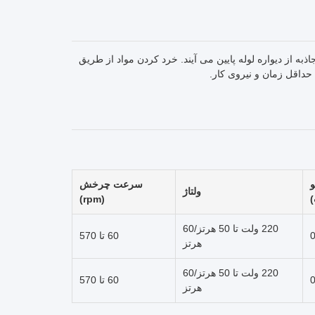
به از دیواره لوله پایین می آیند. خرد کردن مواد از طریق
حداقل زمان و نیروی کار.
و
سرعت چرخش
ولتاژ
(rpm)
220 ولت تا 50 هرتز/60
0
60 تا 570
هرتز
220 ولت تا 50 هرتز/60
0
60 تا 570
هرتز