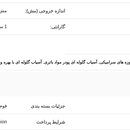
مش 1000 / 13 میک
اندازه خروجی (مش):
1 سال
گارانتی:
,
,
وزه های سرامیکی
آسیاب گلوله ای پودر مواد باتری
آسیاب گلوله ای با بهره وری بالا
فوم PE + کارتن / جعبه ها
جزئیات بسته بندی
nion
شرایط پرداخت