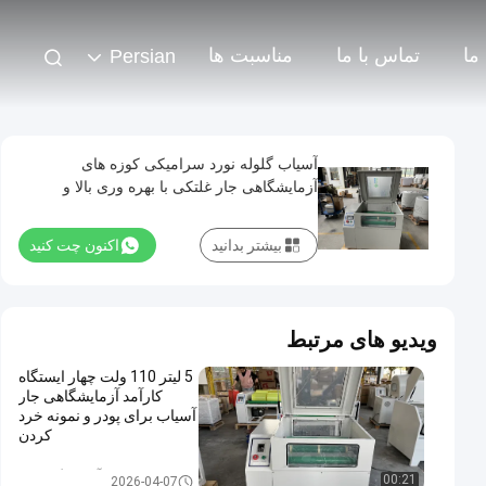
ما
تماس با ما
مناسبت ها
Persian
آسیاب گلوله نورد سرامیکی کوزه های
آزمایشگاهی جار غلتکی با بهره وری بالا و
خروجی مش 1000
بیشتر بدانید
اکنون چت کنید
ویدیو های مرتبط
5 لیتر 110 ولت چهار ایستگاه
کارآمد آزمایشگاهی جار
آسیاب برای پودر و نمونه خرد
کردن
آسیاب گلوله ای
00:21
2026-04-07