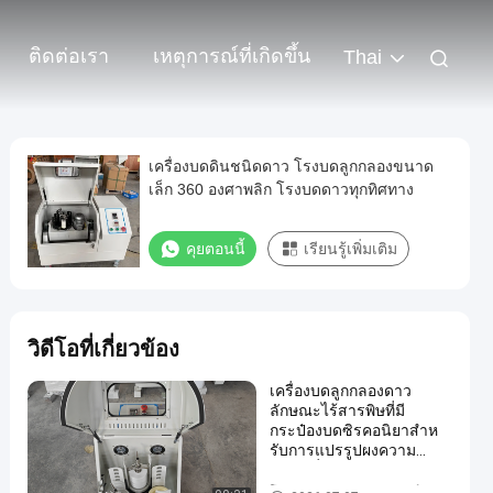
ติดต่อเรา
เหตุการณ์ที่เกิดขึ้น
Thai
เครื่องบดดินชนิดดาว โรงบดลูกกลองขนาด
เล็ก 360 องศาพลิก โรงบดดาวทุกทิศทาง
คุยตอนนี้
เรียนรู้เพิ่มเติม
วิดีโอที่เกี่ยวข้อง
เครื่องบดลูกกลองดาว
ลักษณะไร้สารพิษที่มี
กระป๋องบดซิรคอนิยาสําห
รับการแปรรูปผงความ
บริสุทธิ์สูง
โรงงานลูกบอลดาวเคราะห์