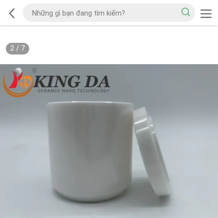
2
/
7