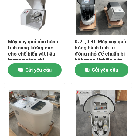
Máy xay quả cầu hành
0.2L,0.4L Máy xay quả
tinh năng lượng cao
bóng hành tinh tự
cho chế biến vật liệu
động nhỏ để chuẩn bị
trong phòng thí
bột nano Nghiên cứu
nghiệm nghiền bột siêu
vật liệu tiên tiến
Gửi yêu cầu
Gửi yêu cầu
mịn
Nhà
Sản phẩm
Về chúng tôi