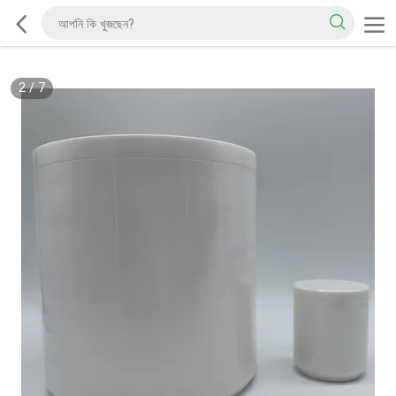
2
/
7