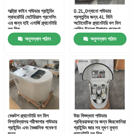
আল্ট্রা ফাইন পাউডার গ্রাইন্ডিং
0.2L,0ন্যানো পাউডার
ল্যাবরেটরি মেটেরিয়াল প্রসেসিং
প্রস্তুতির জন্য.4L মিনি
এর জন্য হাই এনার্জি প্ল্যানেটারি
অটোমেটিক প্ল্যানেটারি বল মিল
বল মিল
মেশিন উন্নত উপাদান গবেষণা
অনুসন্ধান পাঠান
অনুসন্ধান পাঠান
বাড়ি
পণ্য
বেঞ্চটপ প্ল্যানেটারি বল মিল
উচ্চ বিশুদ্ধতা পাউডার
বিশ্ববিদ্যালয় পরীক্ষাগার পাউডার
প্রক্রিয়াকরণের জন্য জিরকোনিয়া
গ্রাইন্ডিং এবং বৈজ্ঞানিক গবেষণা
গ্রাইন্ডিং জার সহ দূষণ মুক্ত
আমাদের সম্পর্কে
জন্য
প্ল্যানেটারি বল মিল