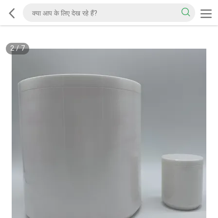
2
/
7