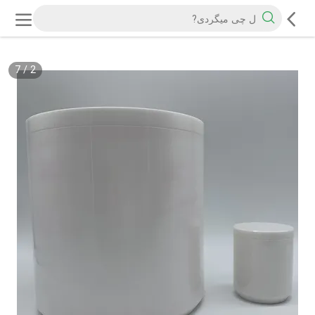
7
/
2