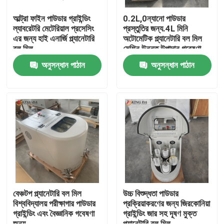
আল্ট্রা ফাইন পাউডার গ্রাইন্ডিং
0.2L,0ন্যানো পাউডার
ল্যাবরেটরি মেটেরিয়াল প্রসেসিং
প্রস্তুতির জন্য.4L মিনি
এর জন্য হাই এনার্জি প্ল্যানেটারি
অটোমেটিক প্ল্যানেটারি বল মিল
বল মিল
মেশিন উন্নত উপাদান গবেষণা
অনুসন্ধান পাঠান
অনুসন্ধান পাঠান
বাড়ি
পণ্য
বেঞ্চটপ প্ল্যানেটারি বল মিল
উচ্চ বিশুদ্ধতা পাউডার
বিশ্ববিদ্যালয় পরীক্ষাগার পাউডার
প্রক্রিয়াকরণের জন্য জিরকোনিয়া
গ্রাইন্ডিং এবং বৈজ্ঞানিক গবেষণা
গ্রাইন্ডিং জার সহ দূষণ মুক্ত
আমাদের সম্পর্কে
জন্য
প্ল্যানেটারি বল মিল