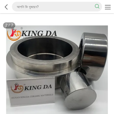
2
/
7