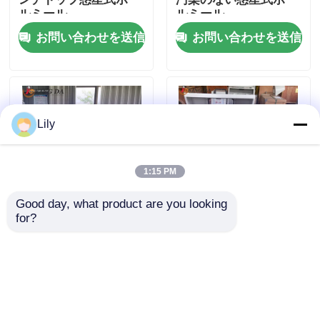
ルミール
ルミール
お問い合わせを送信
お問い合わせを送信
会社案内
品質管理
Lily
お問い合わせ
1:15 PM
ニュース
Good day, what product are you looking 
for?
実験室用ボールミル
遊星型土壌グラインダ
惑星のボール ミル
0.4L-40L 精密粉末粉
ー小型ボールミル360
砕用の包括的な 360 度
度反転全方向遊星ミル
方向遊星ボールミルマ
ロール・ボールの製造所
シン
お問い合わせを送信
お問い合わせを送信
実験室のボール ミル