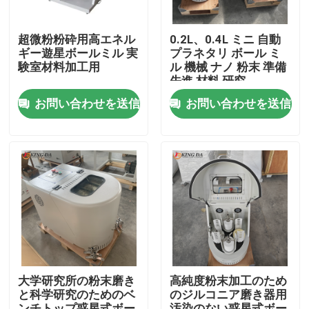
超微粉粉砕用高エネル
0.2L、0.4L ミニ 自動
ギー遊星ボールミル 実
プラネタリ ボール ミ
験室材料加工用
ル 機械 ナノ 粉末 準備
先進 材料 研究
お問い合わせを送信
お問い合わせを送信
ホーム
製品
大学研究所の粉末磨き
高純度粉末加工のため
と科学研究のためのベ
のジルコニア磨き器用
企業情報
ンチトップ惑星式ボー
汚染のない惑星式ボー