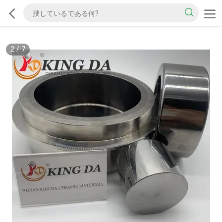
2
/
7