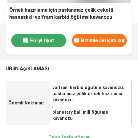
Örnek hazırlama için paslanmaz çelik ceketli
hassaslıklı volfram karbid öğütme kavanozu
En iyi fiyat
Bizimle iletişim kur
ÜRüN AçıKLAMASı
volfram karbid öğütme kavanozu
,
paslanmaz çelik örnek hazırlama
kavanozu
Önemli Noktalar:
,
planetary ball mill öğütme
kavanozu
Daha fazla göster