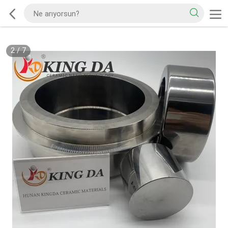
2
/
7