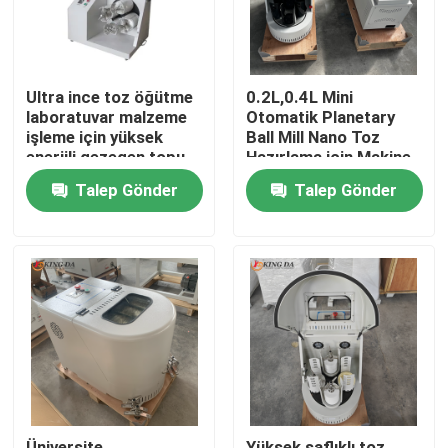
Ultra ince toz öğütme
0.2L,0.4L Mini
laboratuvar malzeme
Otomatik Planetary
işleme için yüksek
Ball Mill Nano Toz
enerjili gezegen topu
Hazırlama için Makine
değirmen
Gelişmiş Malzeme
Talep Gönder
Talep Gönder
Araştırması
Ana sayfa
Ürünler
Hakkımızda
Üniversite
Yüksek saflıklı toz