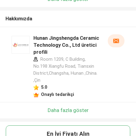
Hakkımızda
Hunan Jingshengda Ceramic
Technology Co., Ltd üretici
profili
Room 1209, C Building,
No.198 Xiangfu Road, Tiansxin
District,Changsha, Hunan ,China.
,Çin
5.0
Onaylı tedarikçi
Daha fazla göster
En İyi Fiyatı Alın