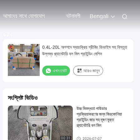
আমাদের সাথে যোগাযোগ
ঘটনাবলী
Bengali
করুন
0.4L-20L অপশনে স্বয়ংক্রিয় গ্রীজিং ডিভাইস সহ বিস্তৃত
উল্লম্ব প্ল্যানেটারি বল মিল গ্রাইন্ডিং মেশিন
এখন চ্যাট
আরও জানুন
সংশ্লিষ্ট ভিডিও
উচ্চ বিশুদ্ধতা পাউডার
প্রক্রিয়াকরণের জন্য জিরকোনিয়া
গ্রাইন্ডিং জার সহ দূষণ মুক্ত
প্ল্যানেটারি বল মিল
গ্রহের বল কল
00:31
2026-07-07