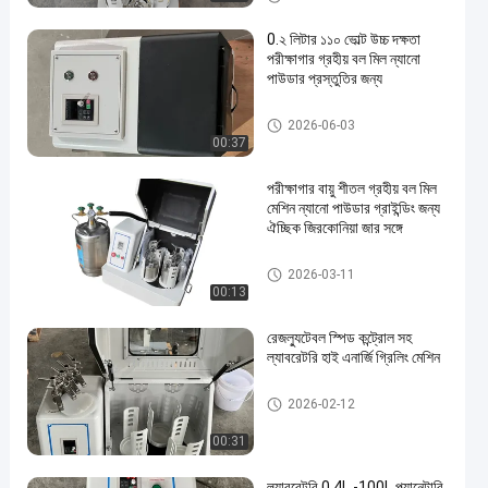
0.২ লিটার ১১০ ভোল্ট উচ্চ দক্ষতা
পরীক্ষাগার গ্রহীয় বল মিল ন্যানো
পাউডার প্রস্তুতির জন্য
গ্রহের বল কল
2026-06-03
00:37
পরীক্ষাগার বায়ু শীতল গ্রহীয় বল মিল
মেশিন ন্যানো পাউডার গ্রাইন্ডিং জন্য
ঐচ্ছিক জিরকোনিয়া জার সঙ্গে
গ্রহের বল কল
2026-03-11
00:13
রেজল্যুটেবল স্পিড কন্ট্রোল সহ
ল্যাবরেটরি হাই এনার্জি গ্রিলিং মেশিন
গ্রহের বল কল
2026-02-12
00:31
ল্যাবরেটরি 0 4L -100L প্ল্যানেটারি