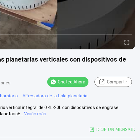
s planetarias verticales con dispositivos de
Chatea Ahora
Compartir
niones
aboratorio
#
Fresadora de la bola planetaria
io vertical integral de 0.4L-20L con dispositivos de engrase
anetarioE...
Visión más
DEJE UN MENSAJE