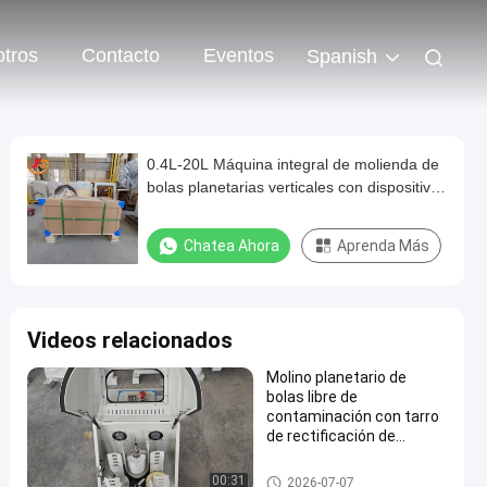
tros
Contacto
Eventos
Spanish
0.4L-20L Máquina integral de molienda de
bolas planetarias verticales con dispositivos
de engrasamiento automático opcionales
Chatea Ahora
Aprenda Más
Videos relacionados
Molino planetario de
bolas libre de
contaminación con tarro
de rectificación de
zirconio para el
procesamiento de polvo
Molino de bola planetario
00:31
2026-07-07