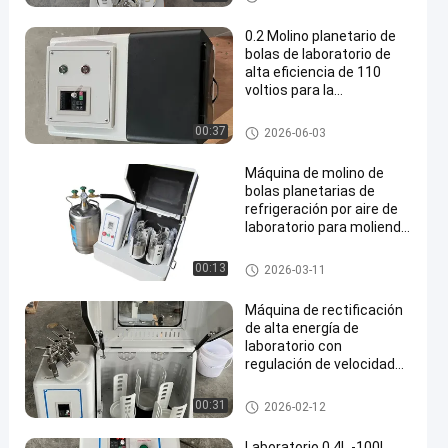
de alta pureza
0.2 Molino planetario de
bolas de laboratorio de
alta eficiencia de 110
voltios para la
preparación de
nanopulveras
Molino de bola planetario
00:37
2026-06-03
Máquina de molino de
bolas planetarias de
refrigeración por aire de
laboratorio para molienda
de nano polvo con tarros
opcionales de zirconia
Molino de bola planetario
00:13
2026-03-11
Máquina de rectificación
de alta energía de
laboratorio con
regulación de velocidad
ajustable
Molino de bola planetario
00:31
2026-02-12
Laboratorio 0 4L -100L