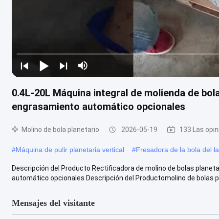
0.4L-20L Máquina integral de molienda de bola
engrasamiento automático opcionales
Molino de bola planetario
2026-05-19
133 Las opi
#
Máquina de pulir planetaria vertical
#
Fresadora de la bola del l
Descripción del Producto Rectificadora de molino de bolas planetar
automático opcionales Descripción del Productomolino de bolas pl
Mensajes del visitante