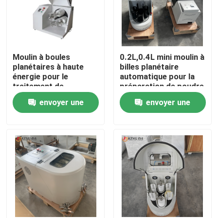
Moulin à boules
0.2L,0.4L mini moulin à
planétaires à haute
billes planétaire
énergie pour le
automatique pour la
traitement de
préparation de poudre
matériaux de
nano recherche
envoyer une
envoyer une
laboratoire de
avancée de matériaux
broyage à la poudre
demande
demande
ultra fine
Aperçu
Produits
A propos de nous