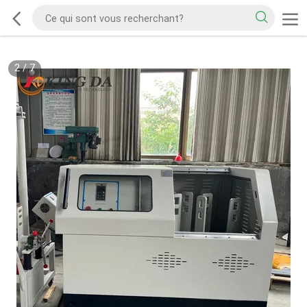
2
/
7