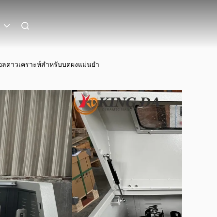
บอลดาวเคราะห์สําหรับบดผงแม่นยํา