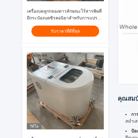
เครื่องบดลูกกลองดาวลักษณะไร้สารพิษที่
มีกระป๋องบดซิรคอนิยาสําหรับการแปรรูป
ผงความบริสุทธิ์สูง
รับราคาที่ดีที่สุด
คุณสมบั
การ
สม่ำเ
วิดีโอ
ป้อ
ยึดเกา