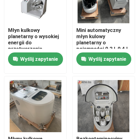
Młyn kulkowy
Mini automatyczny
planetarny o wysokiej
młyn kulowy
energii do
planetarny o
przetwarzania
pojemności 0,2 l, 0,4 l
materiałów
do przygotowywania
Wyślij zapytanie
Wyślij zapytanie
laboratoryjnych do
nano proszków
szlifowania ultrafinego
Zaawansowane
proszku
badania materiałów
Dom
Produkty
O nas
Młyny kulkowe
Bezkontaminacyjny