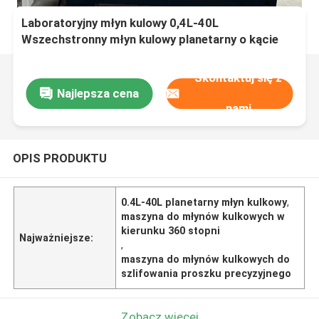
Laboratoryjny młyn kulowy 0,4L-40L
Wszechstronny młyn kulowy planetarny o kącie
360 ​​stopni do precyzyjnego mielenia proszku
Skontaktuj się z
Najlepsza cena
nami
OPIS PRODUKTU
0.4L-40L planetarny młyn kulkowy
,
maszyna do młynów kulkowych w
kierunku 360 stopni
Najważniejsze:
,
maszyna do młynów kulkowych do
szlifowania proszku precyzyjnego
Zobacz więcej