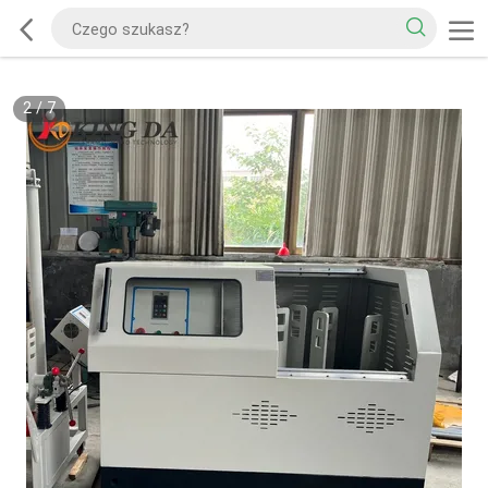
2
/
7