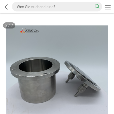
2
/
7