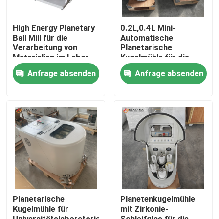
High Energy Planetary
0.2L,0.4L Mini-
Ball Mill für die
Automatische
Verarbeitung von
Planetarische
Materialien im Labor
Kugelmühle für die
für die
Nano-
Anfrage absenden
Anfrage absenden
Ultrafeinpulverschleifung
Pulverherstellung
Startseite
Produkte
Planetarische
Planetenkugelmühle
Kugelmühle für
mit Zirkonie-
Über uns
Universitätslaboratorien
Schleifglas für die