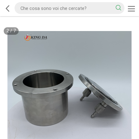
2
/
7