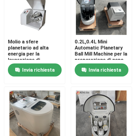
Molio a sfere
0.2L,0.4L Mini
planetario ad alta
Automatic Planetary
energia per la
Ball Mill Machine per la
lavorazione di
preparazione di nano
materiali di
polvere Ricerca
Invia richiesta
Invia richiesta
laboratorio per la
avanzata di materiali
macinazione di polveri
ultrafine
Casa
Prodotti
Chi siamo