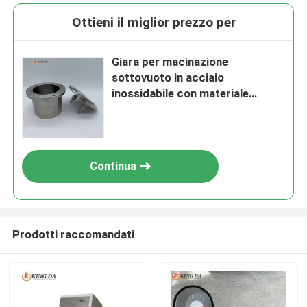
Ottieni il miglior prezzo per
Giara per macinazione
sottovuoto in acciaio
inossidabile con materiale
SS304/SS316 e chiusura
ermetica per mulino a sfere da
laboratorio
Continua
Prodotti raccomandati