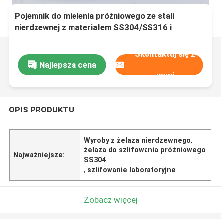
Pojemnik do mielenia próżniowego ze stali
nierdzewnej z materiałem SS304/SS316 i
hermetycznym uszczelnieniem do laboratoryjnego
młyna kulowego
Skontaktuj się z
Najlepsza cena
nami
OPIS PRODUKTU
Wyroby z żelaza nierdzewnego
,
żelaza do szlifowania próżniowego
Najważniejsze:
SS304
,
szlifowanie laboratoryjne
Zobacz więcej