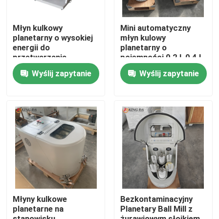
Młyn kulkowy
Mini automatyczny
planetarny o wysokiej
młyn kulowy
energii do
planetarny o
przetwarzania
pojemności 0,2 l, 0,4 l
materiałów
do przygotowywania
Wyślij zapytanie
Wyślij zapytanie
laboratoryjnych do
nano proszków
szlifowania ultrafinego
Zaawansowane
proszku
badania materiałów
Dom
Produkty
Młyny kulkowe
Bezkontaminacyjny
planetarne na
Planetary Ball Mill z
O nas
stanowisku
żurawiowym słoikiem