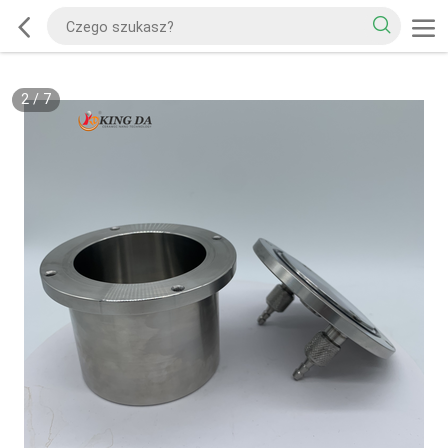
2
/
7