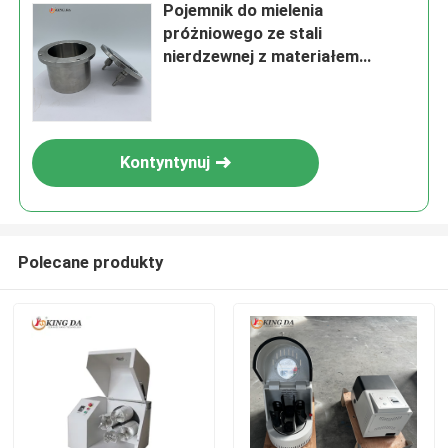
Pojemnik do mielenia
próżniowego ze stali
nierdzewnej z materiałem
SS304/SS316 i hermetycznym
uszczelnieniem do
laboratoryjnego młyna kulowego
Kontyntynuj
Polecane produkty