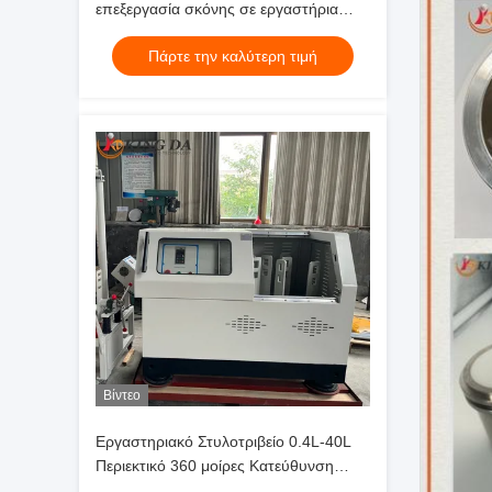
επεξεργασία σκόνης σε εργαστήρια
πανεπιστημίων και επιστημονική
Πάρτε την καλύτερη τιμή
έρευνα
Βίντεο
Εργαστηριακό Στυλοτριβείο 0.4L-40L
Περιεκτικό 360 μοίρες Κατεύθυνση
Πλανητικό Στυλοτριβείο Μηχανή για την