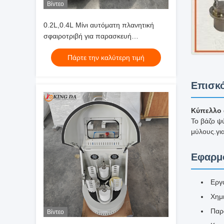
Βίντεο
0.2L,0.4L Μίνι αυτόματη πλανητική
σφαιροτριβή για παρασκευή
νανοσωματιδίων
Πάρτε την καλύτερη τιμή
Επισκό
Κύπελλο 
Το βάζο ψ
μύλους.γι
Εφαρμ
Εργ
Χημι
Παρ
Βίντεο