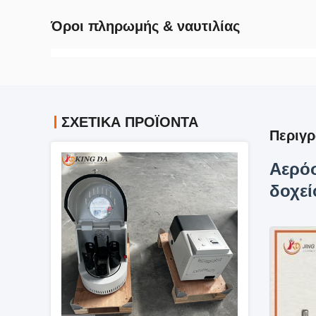
Όροι πληρωμής & ναυτιλίας
ΣΧΕΤΙΚΆ ΠΡΟΪΌΝΤΑ
Περιγ
Αερόσ
δοχεί