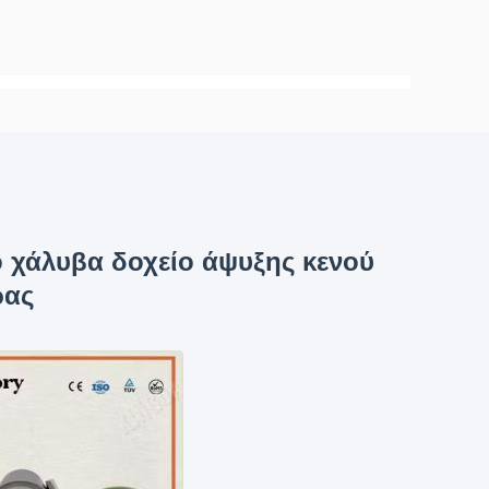
 χάλυβα δοχείο άψυξης κενού
ρας