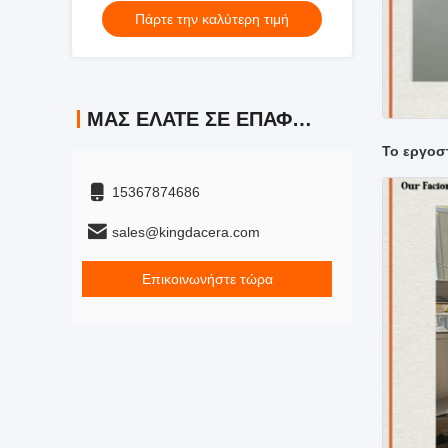
Πάρτε την καλύτερη τιμή
ακριβή σκόνη άλεσης
ΜΑΣ ΕΛΆΤΕ ΣΕ ΕΠΑΦΉ ΜΕ
Το εργοσ
15367874686
sales@kingdacera.com
Επικοινωνήστε τώρα