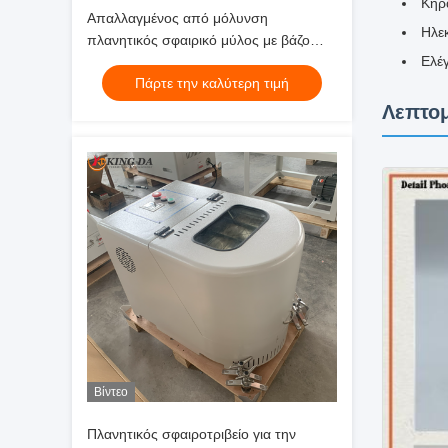
Κηρα
Απαλλαγμένος από μόλυνση
Ηλεκ
πλανητικός σφαιρικό μύλος με βάζο
Ελέ
άλεσης από ζιρκόνιο για επεξεργασία
Πάρτε την καλύτερη τιμή
σκόνης υψηλής καθαρότητας
Λεπτομ
Βίντεο
Πλανητικός σφαιροτριβείο για την