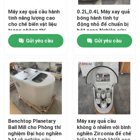
Máy xay quả cầu hành
0.2L,0.4L Máy xay quả
tinh năng lượng cao
bóng hành tinh tự
cho chế biến vật liệu
động nhỏ để chuẩn bị
trong phòng thí
bột nano Nghiên cứu
nghiệm nghiền bột siêu
vật liệu tiên tiến
Gửi yêu cầu
Gửi yêu cầu
mịn
Nhà
Sản phẩm
Benchtop Planetary
Máy xay quả cầu
Ball Mill cho Phòng thí
không ô nhiễm với bình
nghiệm Đại học nghiền
nghiền Zirconia để chế
Về chúng tôi
bột và nghiên cứu
biến bột tinh khiết cao