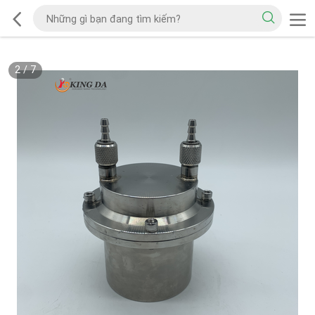
2
/
7