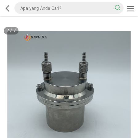
2
/
7