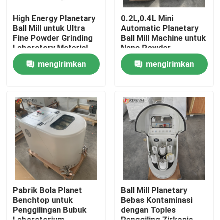
High Energy Planetary
0.2L,0.4L Mini
Ball Mill untuk Ultra
Automatic Planetary
Fine Powder Grinding
Ball Mill Machine untuk
Laboratory Material
Nano Powder
Processing
Preparation Penelitian
mengirimkan
mengirimkan
Bahan Lanjutan
permintaan
permintaan
Rumah
Produk
Pabrik Bola Planet
Ball Mill Planetary
Benchtop untuk
Bebas Kontaminasi
Penggilingan Bubuk
dengan Toples
Tentang kita
Laboratorium
Penggiling Zirkonia