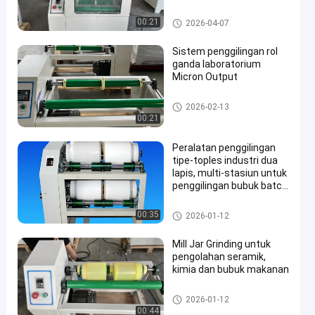
Bubuk dan Sampel
pabrik bola bergulir
00:21
2026-04-07
Sistem penggilingan rol
ganda laboratorium
Micron Output
pabrik bola bergulir
2026-02-13
00:21
Peralatan penggilingan
tipe-toples industri dua
lapis, multi-stasiun untuk
penggilingan bubuk batch
kecil
pabrik bola bergulir
00:35
2026-01-12
Mill Jar Grinding untuk
pengolahan seramik,
kimia dan bubuk makanan
pabrik bola bergulir
2026-01-12
00:44