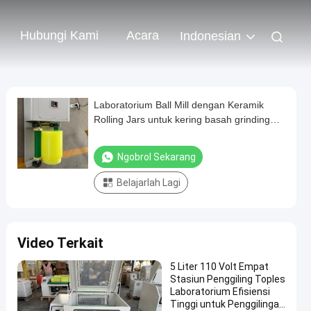
Hubungi Kami
Acara
Indonesian
Laboratorium Ball Mill dengan Keramik
Rolling Jars untuk kering basah grinding
dan 1000 Mesh Output
Ngobrol Sekarang
Belajarlah Lagi
Video Terkait
5 Liter 110 Volt Empat
Stasiun Penggiling Toples
Laboratorium Efisiensi
Tinggi untuk Penggilingan