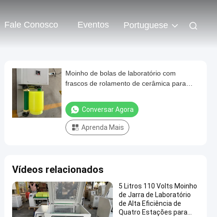
Fale Conosco
Eventos
Portuguese
Moinho de bolas de laboratório com
frascos de rolamento de cerâmica para
moagem seca e úmida e saída de 1000
malhas
Conversar Agora
Aprenda Mais
Vídeos relacionados
5 Litros 110 Volts Moinho
de Jarra de Laboratório
de Alta Eficiência de
Quatro Estações para