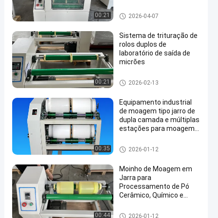
Moagem de Pó e
Amostras
Moinho de bola do rolamento
00:21
2026-04-07
Sistema de trituração de
rolos duplos de
laboratório de saída de
micrões
Moinho de bola do rolamento
00:21
2026-02-13
Equipamento industrial
de moagem tipo jarro de
dupla camada e múltiplas
estações para moagem
de pó em pequenos lotes
Moinho de bola do rolamento
00:35
2026-01-12
Moinho de Moagem em
Jarra para
Processamento de Pó
Cerâmico, Químico e
Alimentício
Moinho de bola do rolamento
00:44
2026-01-12