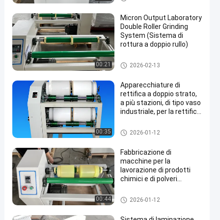
Micron Output Laboratory
Double Roller Grinding
System (Sistema di
rottura a doppio rullo)
Mulino di sfera di controllo
00:21
2026-02-13
Apparecchiature di
rettifica a doppio strato,
a più stazioni, di tipo vaso
industriale, per la rettifica
a polvere di piccole
partite
Mulino di sfera di controllo
00:35
2026-01-12
Fabbricazione di
macchine per la
lavorazione di prodotti
chimici e di polveri
alimentari
Mulino di sfera di controllo
00:44
2026-01-12
Sistema di laminazione