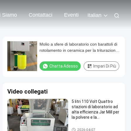
i Siamo
Contattaci
Eventi
Italian
Molio a sfere di laboratorio con barattoli di
rotolamento in ceramica per la triturazione
a secco e bagnato e 1000 mesh output
Chatta Adesso
Impari Di Più
Video collegati
5 litri 110 Volt Quattro
stazioni di laboratorio ad
alta efficienza Jar Mill per
la polvere e la
macinazione di campioni
Mulino di sfera di controllo
00:21
2026-04-07