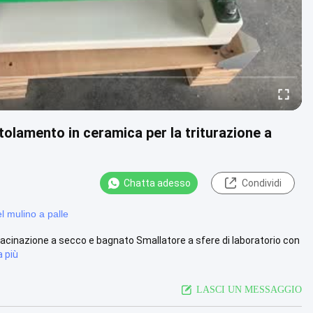
otolamento in ceramica per la triturazione a
Chatta adesso
Condividi
l mulino a palle
 macinazione a secco e bagnato Smallatore a sfere di laboratorio con
a più
LASCI UN MESSAGGIO