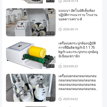
00:29
2024-10-14
แบบเบา อัตโนมัติเต็มห้อง
ปฏิบัติการแนวราบ โรงงาน
บอลดาวเคราะห์
แล็บบอลมิลล์
2026-05-19
00:05
เครื่องบดกระปุกห้องปฏิบัติ
การที่มีผลิต kg/h 0.1 1.75
kg/h และกระปุกกระปุกอัลลู
มิเนียมเซรามิก
แล็บบอลมิลล์
01:29
2024-09-23
เครื่องบดกลมกลมกลมกลม
กลมกลมกลมกลมกลมกลม
กลมกลมกลมกลมกลมกลม
กลมกลมกลมกลมกลมกลม
กลมกลมกลมกลมกลมกลม
กลมกลมกลมกลมกลมกลม
แล็บบอลมิลล์
00:23
2025-04-22
กลมกลม