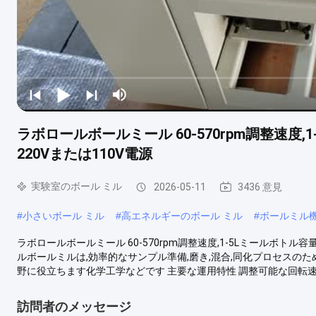
ラボロールボールミール 60-570rpm調整速度
220Vまたは110V電源
実験室のボール ミル
2026-05-11
3436 意見
#
小さいボール ミル
#
高エネルギーのボール ミル
#
ボールミル
ラボロールボールミール 60-570rpm調整速度,1-5Lミールボトル
ルボールミルは,効率的なサンプル準備,磨き,混合,同化プロセスの
野に役立ちます化学工学などです 主要な運用特性 調整可能な回転速度 57
訪問者のメッセージ