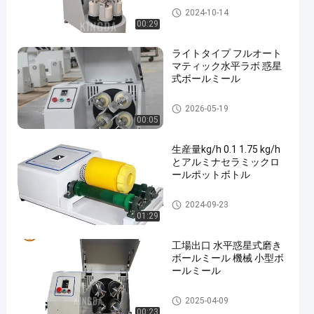
惑星のボール ミル
2024-10-14
00:29
ライトタイプ フルオート
マティック水平ラボ 惑星
式ボールミール
実験室のボール ミル
2026-05-19
00:05
生産量kg/h 0.1 1.75 kg/h
とアルミナセラミックロ
ールポットボトル
実験室のボール ミル
2024-09-23
01:29
工場出口 水平惑星式磨き
ボールミール 機械 小型ボ
ールミール
実験室のボール ミル
2025-04-09
00:23