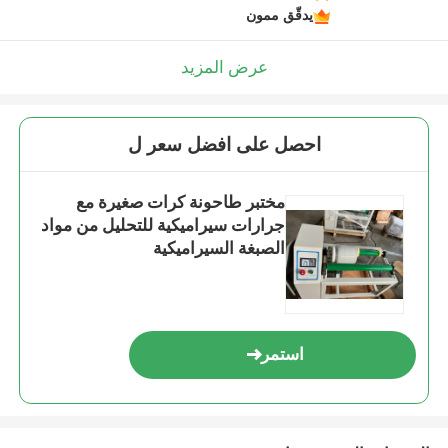
يدقّق ممون
عرض المزيد
احصل على افضل سعر ل
مختبر طاحونة كرات صغيرة مع
جرارات سيراميكية للتحليل من مواد
الصبغة السيراميكية
استمر