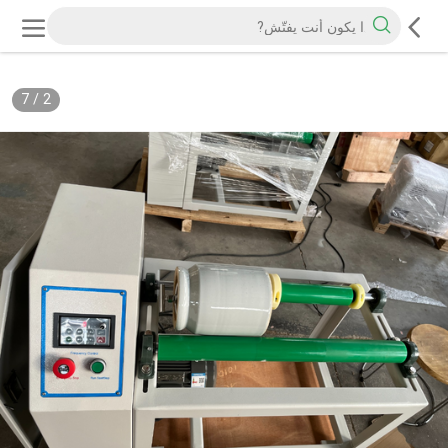
7
/
2