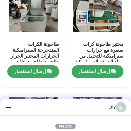
جولة في المعمل
ضبط الجودة
مختبر طاحونة كرات
طاحونة الكرات
صغيرة مع جرارات
المتدحرجة السيراميكية
اتصل بنا
سيراميكية للتحليل من
الجرارات المختبر الجرار
مواد الصبغة السيراميكية
طاحونة طاحونة عالية
الإنتاجية و 1000 إنتاج
إرسال استفسار
إرسال استفسار
أخبار
الشبكة
مطحنة الكرة الكوكبية
Lily
درفلة الكرة مطحنة
2:35 PM
مطحنة الكرة المخبرية