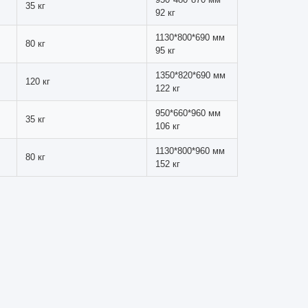
индра вращаются на заданную высоту, а затем
ла происходит за счет сочетания сил удара,
 процедура повышает эффективность, обеспечивая
Максимальная нагрузка
Размеры и вес
на банку
нетто
950*480*685 мм
35 кг
59 кг
1130*550*690 мм
80 кг
80 кг
1350*650*690 мм
120 кг
92 кг
950*660*690 мм
35 кг
70 кг