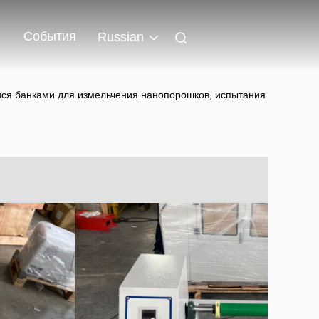
События
Russian
я банками для измельчения нанопорошков, испытания