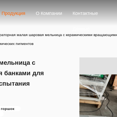
Продукция
О Компании
Контактные
Данные
раторная малая шаровая мельница с керамическими вращающимис
мических пигментов
мельница с
 банками для
испытания
 горшок