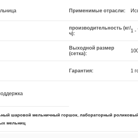
ельница
Применимые отрасли:
Ис
производительность (кг/
1 - 
ч):
Выходной размер
100
(сетка):
Гарантия:
1 г
поддержка
,
ьный шаровой мельничный горшок
лабораторный роликовый
вых мельниц