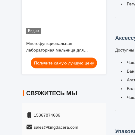
4 рабоч
позиции
Видео
Многофункциональная
лабораторная мельница для
глиноземной керамической банки
8 рабоч
Получите самую лучшую цену
для мелкосерийной обработки
позиций
СВЯЖИТЕСЬ МЫ
Ключев
15367874686
Одн
sales@kingdacera.com
Дос