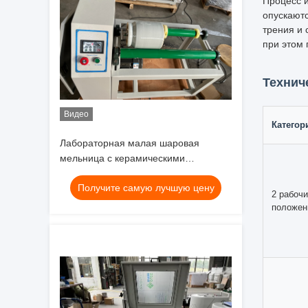
В научны
значение.
подготовк
Видео
Эта наде
Лабораторная малая шаровая
высокока
мельница с керамическими
эффективн
вращающимися банками для
движение
Получите самую лучшую цену
измельчения нанопорошков,
Роликовая
испытания керамических пигментов
размеров 
диспергир
уменьшен
Принци