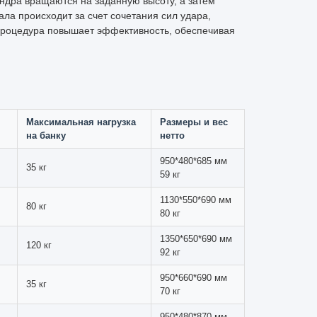
раторного оборудования имеют первостепенное
огресс в области материаловедения и технологии
на горизонтальном ролике. Изготовленные из
эти точно выровненные стаканы обеспечивают
ак и боковое движение, создавая каскадное
.
 позволяя работать с образцами различных
ие твердых материалов, смешивание порошков,
ание обеспечивает точный контроль над
производимых и точных результатов.