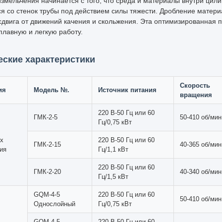
х исследованиях и экспериментах точность и эффективность лабо
 Вальцовая мельница Lab Jar представляет собой значительный пр
и проб.
жная машина оснащена рядом вращающихся банок, установленных 
чественных материалов, включая нержавеющую сталь и керамику, 
ое измельчение. Роликовый механизм создает как вращательное, т
, которое способствует эффективному измельчению и смешиванию
 мельница Lab Jar отличается исключительной универсальностью,
и типов в различных исследовательских целях. Будь то измельчен
ование пигментов или создание гомогенных смесей, это оборудов
ием размера частиц и смешиванием материалов для получения вос
п работы