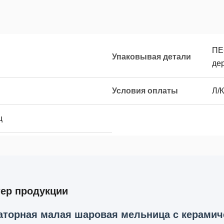
ПЕ
Упаковывая детали
де
Условия оплаты
Л/К
ц
тер продукции
аторная малая шаровая мельница с керами