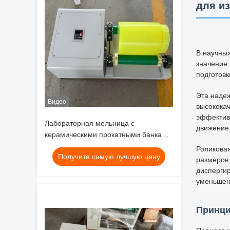
для и
Видео
Лабораторная мельница с
керамическими прокатными банками
для батарейного материала
Получите самую лучшую цену