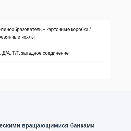
-пенообразователь + картонные коробки /
ревянные чехлы
, Д/А, Т/Т, западное соединение
ческими вращающимися банками