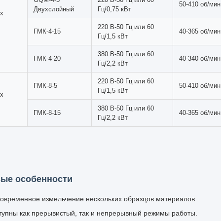
змельчения начинается с того, что среда и материалы внутри цил
я со стенок трубы под действием силы тяжести. Дробление материа
сдвига от движений качения и скольжения. Эта оптимизированная
плавную и легкую работу.
еские характеристики
Скорость
ия
Модель №.
Источник питания
вращения
220 В-50 Гц или 60
ГМК-2-5
50-410 об/мин
Гц/0,75 кВт
их
220 В-50 Гц или 60
ГМК-2-15
40-365 об/мин
ия
Гц/1,1 кВт
220 В-50 Гц или 60
ГМК-2-20
40-340 об/мин
Гц/1,5 кВт
GQM-4-5
220 В-50 Гц или 60
50-410 об/мин
Однослойный
Гц/0,75 кВт