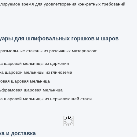
GQM-4-5
220 В-50 Гц или 60
50-410 об/мин
Двухслойный
Гц/0,75 кВт
их
220 В-50 Гц или 60
ГМК-4-15
40-365 об/мин
Гц/1,5 кВт
380 В-50 Гц или 60
ГМК-4-20
40-340 об/мин
Гц/2,2 кВт
220 В-50 Гц или 60
ГМК-8-5
50-410 об/мин
Гц/1,5 кВт
их
380 В-50 Гц или 60
ГМК-8-15
40-365 об/мин
Гц/2,2 кВт
ые особенности
овременное измельчение нескольких образцов материалов
тупны как прерывистый, так и непрерывный режимы работы.