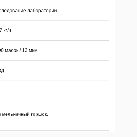
следование лаборатории
7 кг/ч
0 масок / 13 мкм
од
,
 мельничный горшок