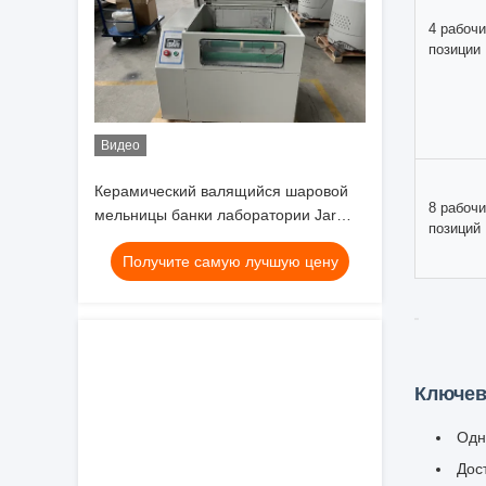
Процесс и
опускаютс
трения и 
при этом 
Технич
Видео
Керамический валящийся шаровой
Категор
мельницы банки лаборатории Jar
Roller Mill с высокой
Получите самую лучшую цену
производительностью и 1000 сетки
выхода
2 рабоч
положен