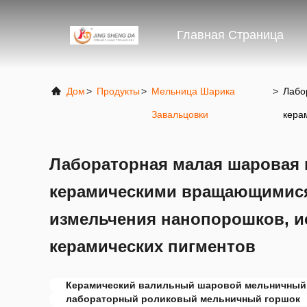
Главная Страница
Дом
>
Продукты
>
Мельница Шарика
>
Лабо
Завальцовки
кера
Лабораторная малая шаровая 
керамическими вращающимися
измельчения нанопорошков, 
керамических пигментов
Керамический валильный шаровой мельничный
лабораторный роликовый мельничный горшок